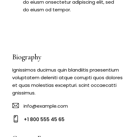
do eiusm onsectetur adipiscing elit, sed
do eiusm od tempor.
Biography
Ignissimos ducimus quin blandiitis praesentium
voluptatem deleniti atque corrupti quos dolores
et quas molestias excepturi. scint occaecatti
gnissimus.
info@example.com
E-
+1 800 555 45 65
m
Ph
ail
o