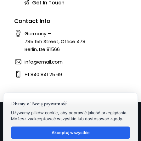
Contact Info
Germany —
785 15h Street, Office 478
Berlin, De 81566
info@email.com
+1 840 841 25 69
Dbamy o Twoją prywatność
Używamy plików cookie, aby poprawić jakość przeglądania.
Możesz zaakceptować wszystkie lub dostosować zgody.
Facebook
Instagram
Linkedin
Akceptuj wszystkie
LET'S WORK TOGETHER
JUST DROP