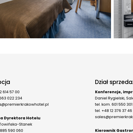
cja
Dział sprzeda
12 614 57 00
Konferencje, imp
 663 022 234
Daniel Rygielski, Sa
a@premierkrakowhotel.pl
tel. kom. 601 550 301
tel. +48 12 376 37 46
sales@premierkrak
a Dyrektora Hotelu
Towińska-Stanek
. 885 590 060
Kierownik Gastro