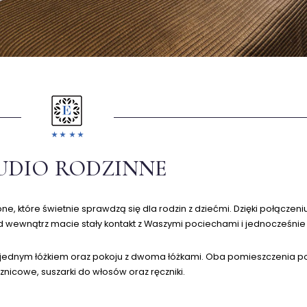
UDIO RODZINNE
e, które świetnie sprawdzą się dla rodzin z dziećmi. Dzięki połączen
d wewnątrz macie stały kontakt z Waszymi pociechami i jednocześni
u z jednym łóżkiem oraz pokoju z dwoma łóżkami. Oba pomieszczenia p
znicowe, suszarki do włosów oraz ręczniki.