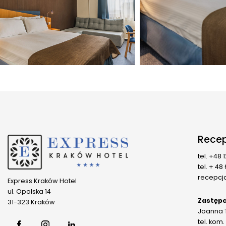
Recep
tel. +48 
tel. + 48
recepcj
Express Kraków Hotel
ul. Opolska 14
Zastępc
31-323 Kraków
Joanna 
tel. kom