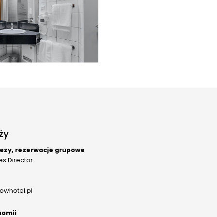
ży
rezy, rezerwacje grupowe
les Director
owhotel.pl
nomii