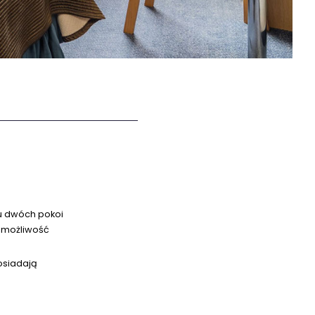
iu dwóch pokoi
e możliwość
osiadają