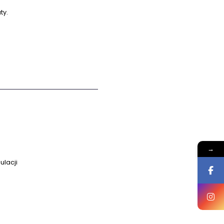
ty.
→
ulacji
e